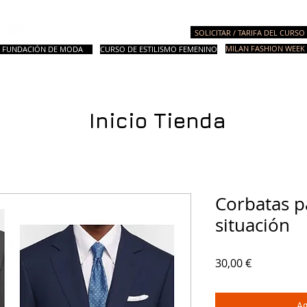
Academia de Moda Italiana
SOLICITAR / TARIFA DEL CURSO
MILAN FASHION WEEK 
FUNDACIÓN DE MODA
CURSO DE ESTILISMO FEMENINO
ursos
Cursos Master y de Preparación
Cursos de Diseño
Asesoria
Inicio Tienda
Corbatas p
situación
Precio
30,00 €
Ag