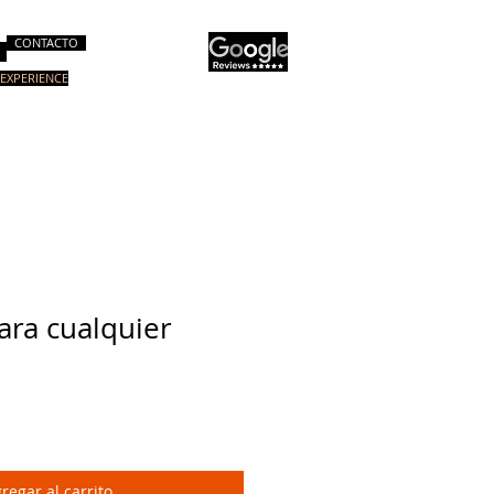
CONTACTO
EXPERIENCE
 Imagen
Cursos Especiales
More
ara cualquier
regar al carrito