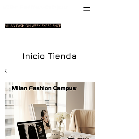
Academia de Moda
Italiana
MILAN FASHION WEEK EXPERIENCE
MASTER
INTRODUCCIO
COURSES
CURSOS
COURSE
N A LA MODA
ESTILISOMO
INTENSIVOS
Inicio Tienda