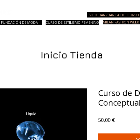
Academia de Moda Italiana
SOLICITAR / TARIFA DEL CURSO
MILAN FASHION WEEK 
FUNDACIÓN DE MODA
CURSO DE ESTILISMO FEMENINO
ursos
Cursos Master y de Preparación
Cursos de Diseño
Asesoria
Inicio Tienda
Curso de 
Conceptual
Precio
50,00 €
Ag