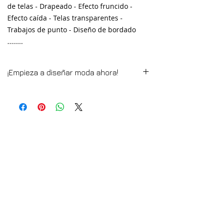
de telas - Drapeado - Efecto fruncido -
Efecto caída - Telas transparentes -
Trabajos de punto - Diseño de bordado
........
¡Empieza a diseñar moda ahora!
¡Libro electrónico disponible para
descargar AHORA!
Aprende o mejora tus conocimientos en
Diseño de Moda donde quiera que estés:
con el estilo italiano.