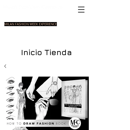
Academia de Moda
Italiana
MILAN FASHION WEEK EXPERIENCE
MASTER
INTRODUCCIO
COURSES
CURSOS
COURSE
N A LA MODA
ESTILISOMO
INTENSIVOS
Inicio Tienda