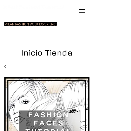
Academia de Moda
Italiana
MILAN FASHION WEEK EXPERIENCE
MASTER
INTRODUCCIO
COURSES
CURSOS
COURSE
N A LA MODA
ESTILISOMO
INTENSIVOS
Inicio Tienda