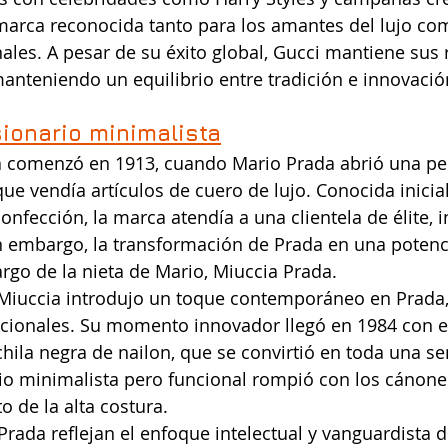
marca reconocida tanto para los amantes del lujo com
ales. A pesar de su éxito global, Gucci mantiene sus r
 manteniendo un equilibrio entre tradición e innovació
sionario minimalista
da comenzó en 1913, cuando Mario Prada abrió una p
ue vendía artículos de cuero de lujo. Conocida inici
onfección, la marca atendía a una clientela de élite, i
in embargo, la transformación de Prada en una poten
rgo de la nieta de Mario, Miuccia Prada.
, Miuccia introdujo un toque contemporáneo en Prada,
icionales. Su momento innovador llegó en 1984 con e
hila negra de nailon, que se convirtió en toda una s
o minimalista pero funcional rompió con los cánones 
o de la alta costura.
Prada reflejan el enfoque intelectual y vanguardista d