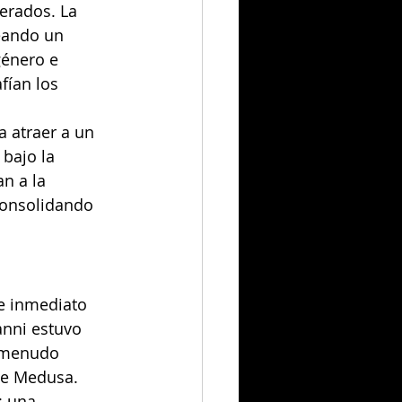
erados. La 
eando un 
énero e 
ían los 
 atraer a un 
bajo la 
n a la 
consolidando 
e inmediato 
anni estuvo 
a menudo 
de Medusa. 
: una 