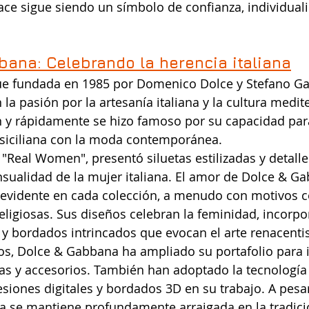
ace sigue siendo un símbolo de confianza, individual
bana: Celebrando la herencia italiana
e fundada en 1985 por Domenico Dolce y Stefano Ga
la pasión por la artesanía italiana y la cultura medit
 y rápidamente se hizo famoso por su capacidad para
l siciliana con la moda contemporánea.
 "Real Women", presentó siluetas estilizadas y detalle
nsualidad de la mujer italiana. El amor de Dolce & G
e evidente en cada colección, a menudo con motivos 
eligiosas. Sus diseños celebran la feminidad, incorpo
y bordados intrincados que evocan el arte renacentist
ños, Dolce & Gabbana ha ampliado su portafolio para i
ias y accesorios. También han adoptado la tecnologí
iones digitales y bordados 3D en su trabajo. A pesar
a se mantiene profundamente arraigada en la tradici