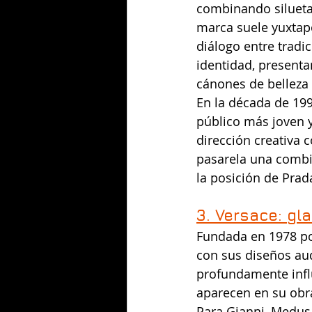
combinando siluetas
marca suele yuxtapo
diálogo entre trad
identidad, present
cánones de belleza
En la década de 199
público más joven y
dirección creativa 
pasarela una combi
la posición de Prad
3. Versace: gl
Fundada en 1978 po
con sus diseños aud
profundamente influ
aparecen en su obra
Para Gianni, Medusa