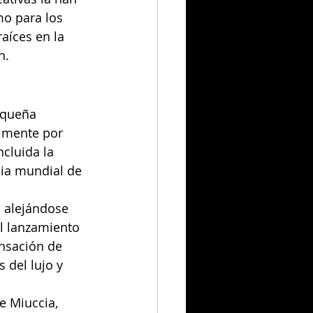
o para los 
aíces en la 
n.
equeña 
almente por 
ncluida la 
cia mundial de 
 alejándose 
l lanzamiento 
ensación de 
del lujo y 
e Miuccia, 