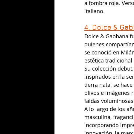
alfombra roja. Vers
italiano.
4. Dolce & Gab
Dolce & Gabbana fu
quienes compartían 
se conoció en Milán
estética tradiciona
Su colección debut,
inspirados en la se
tierra natal se hac
olivos e imágenes r
faldas voluminosas 
A lo largo de los a
masculina, fraganc
incorporando impres
innovación, la marc