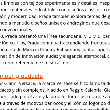
 limpias con tejidos experimentales y detalles inesp
ner materiales industriales con diseños clásicos, cr
ición y modernidad. Prada también explora temas de g
ando a menudo diseños unisex o andróginos que desaf
 convencionales.
0, Prada presentó una línea secundaria, Miu Miu, para
 lúdico. Hoy, Prada continúa trascendiendo fronteras 
conjunta de Miuccia Prada y Raf Simons. Juntos, aporta
nación de innovación audaz y elegancia atemporal, 
a como referente de sofisticación.
amour y audacia
r Gianni Versace, la marca Versace se hizo famosa d
aces y sin complejos. Nacido en Reggio Calabria, Gi
enciado por el arte y la arquitectura clásicos, que 
 a través de motivos barrocos y el icónico logotipo 
 simbolizaba belleza, poder y un encanto irresistible