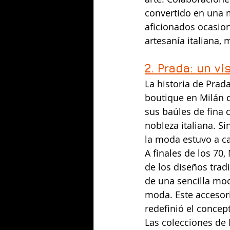
convertido en una 
aficionados ocasion
artesanía italiana,
2. Prada: un vi
La historia de Pra
boutique en Milán q
sus baúles de fina c
nobleza italiana. S
la moda estuvo a ca
A finales de los 70
de los diseños trad
de una sencilla moc
moda. Este accesori
redefinió el concept
Las colecciones de 