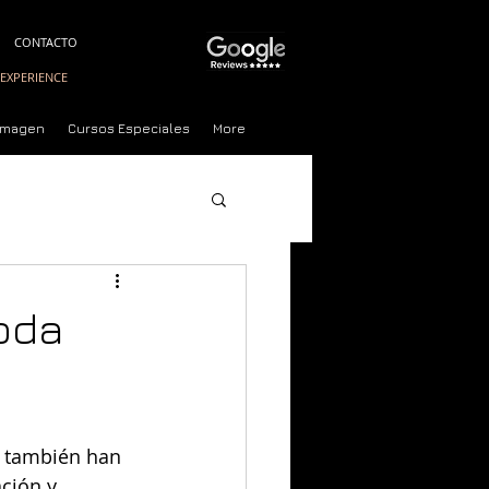
CONTACTO
EXPERIENCE
 Imagen
Cursos Especiales
More
Experience
oda
e también han 
ción y 