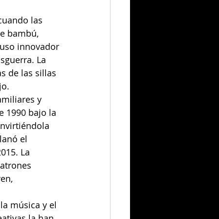
cuando las 
de bambú, 
 uso innovador 
sguerra. La 
 de las sillas 
jo.
miliares y 
 1990 bajo la 
nvirtiéndola 
anó el 
015. La 
patrones 
en, 
la música y el 
ativas la han 