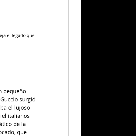
eja el legado que 
un pequeño 
e Guccio surgió 
a el lujoso 
el italianos 
ático de la 
ocado, que 