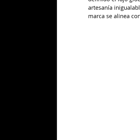
artesanía inigualab
marca se alinea con