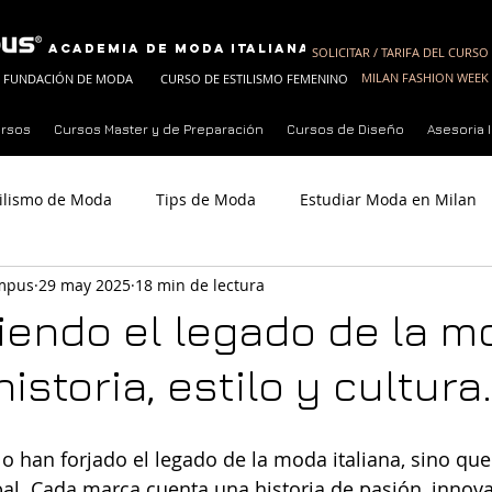
Academia de Moda Italiana
SOLICITAR / TARIFA DEL CURSO
MILAN FASHION WEEK 
FUNDACIÓN DE MODA
CURSO DE ESTILISMO FEMENINO
ursos
Cursos Master y de Preparación
Cursos de Diseño
Asesoria
tilismo de Moda
Tips de Moda
Estudiar Moda en Milan
ampus
29 may 2025
18 min de lectura
eguir Trabajo con MFC
Fundador de MFC
Milan Fashion 
endo el legado de la m
historia, estilo y cultura.
o han forjado el legado de la moda italiana, sino qu
obal. Cada marca cuenta una historia de pasión, innova