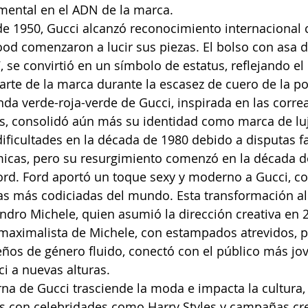
mental en el ADN de la marca.
e 1950, Gucci alcanzó reconocimiento internacional 
ood comenzaron a lucir sus piezas. El bolso con asa 
 se convirtió en un símbolo de estatus, reflejando el
arte de la marca durante la escasez de cuero de la po
da verde-roja-verde de Gucci, inspirada en las correas
s, consolidó aún más su identidad como marca de lu
ificultades en la década de 1980 debido a disputas fa
micas, pero su resurgimiento comenzó en la década de
rd. Ford aportó un toque sexy y moderno a Gucci, co
as más codiciadas del mundo. Esta transformación all
dro Michele, quien asumió la dirección creativa en 2
y maximalista de Michele, con estampados atrevidos, 
eños de género fluido, conectó con el público más jov
i a nuevas alturas.
na de Gucci trasciende la moda e impacta la cultura, 
s con celebridades como Harry Styles y campañas cre