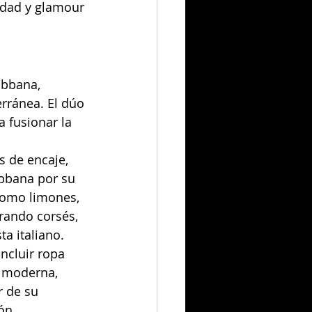
idad y glamour 
bbana, 
erránea. El dúo 
 fusionar la 
s de encaje, 
abbana por su 
como limones, 
rando corsés, 
a italiano.
ncluir ropa 
a moderna, 
 de su 
ón, 