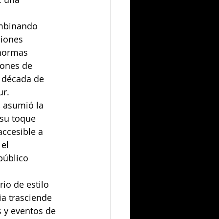
ombinando 
ciones 
normas 
iones de 
 década de 
ur.
, asumió la 
 su toque 
ccesible a 
el 
público 
o de estilo 
ia trasciende 
 y eventos de 