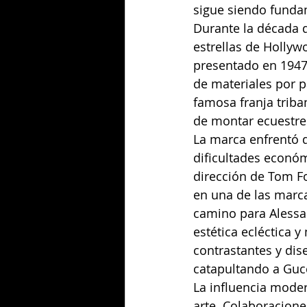
sigue siendo funda
Durante la década d
estrellas de Hollyw
presentado en 1947,
de materiales por p
famosa franja triban
de montar ecuestre
La marca enfrentó d
dificultades econó
dirección de Tom Fo
en una de las marc
camino para Alessan
estética ecléctica 
contrastantes y dis
catapultando a Gucc
La influencia moder
arte. Colaboracione