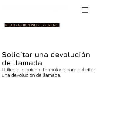
Academia de Moda
Italiana
MILAN FASHION WEEK EXPERIENCE
MASTER
INTRODUCCIO
COURSES
CURSOS
COURSE
N A LA MODA
ESTILISOMO
INTENSIVOS
Solicitar una devolución
de llamada
Utilice el siguiente formulario para solicitar
una devolución de llamada: