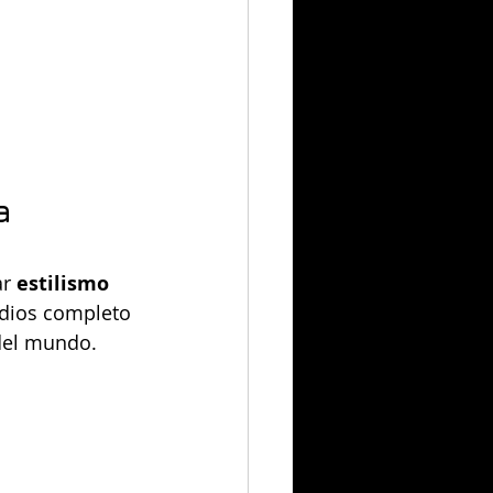
a 
r 
estilismo 
udios completo 
 del mundo.