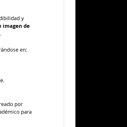
ibilidad y 
e imagen de 
.
trándose en:
e.
reado por 
cadémico para 