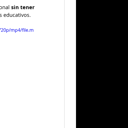
onal 
sin tener 
s educativos.
720p/mp4/file.m