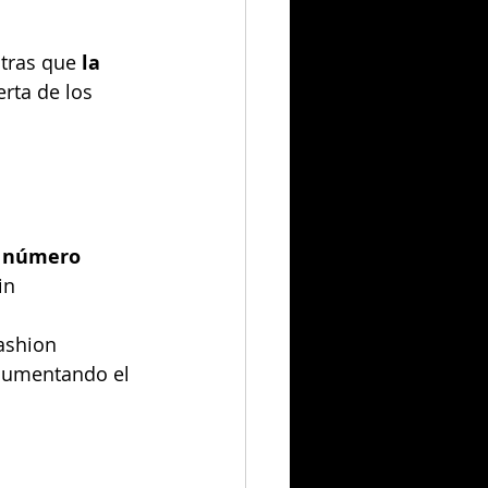
tras que 
la 
rta de los 
 
número 
in 
ashion 
 aumentando el 