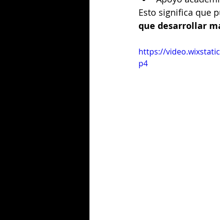
Esto significa que 
que desarrollar m
https://video.wixsta
p4