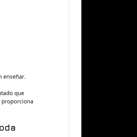
n enseñar.
ntado que 
a proporciona 
oda 