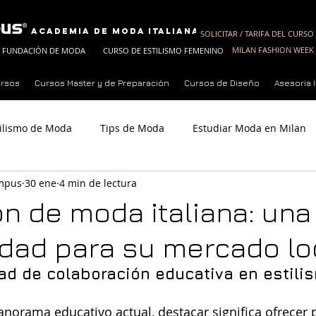
Academia de Moda Italiana
SOLICITAR / TARIFA DEL CURSO
MILAN FASHION WEEK 
FUNDACIÓN DE MODA
CURSO DE ESTILISMO FEMENINO
ursos
Cursos Master y de Preparación
Cursos de Diseño
Asesoria
tilismo de Moda
Tips de Moda
Estudiar Moda en Milan
ampus
30 ene
4 min de lectura
eguir Trabajo con MFC
Fundador de MFC
Milan Fashion 
n de moda italiana: una
dad para su mercado lo
d de colaboración educativa en estili
anorama educativo actual, destacar significa ofrecer