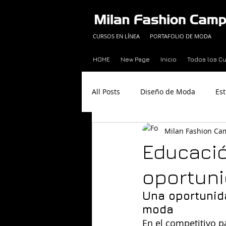
CURSOS EN LÍNEA
PORTAFOLIO DE MODA
HOME
New Page
Inicio
Todos los C
All Posts
Diseño de Moda
Es
Milan Fashion C
Curso de Moda Online
Cons
Educació
oportuni
Curso de Moda de Verano
Una oportunida
moda
En el competitivo p