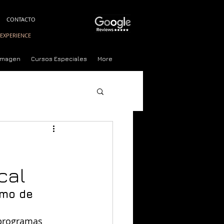
CONTACTO
EXPERIENCE
 Imagen
Cursos Especiales
More
Experience
cal
smo de 
 programas 