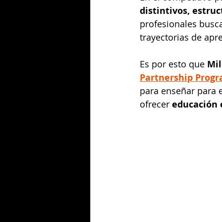
distintivos, estru
profesionales busca
trayectorias de apr
Es por esto que 
Mi
Partnership Progr
para enseñar para e
ofrecer 
educación 