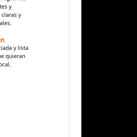
tes y 
claras y 
ales.
n 
iada y lista 
ue quieran 
ocal.