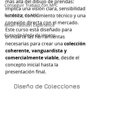
más allá del dibujo de prendas: 
Conseguir Trabajo con MFC
implica una visión clara, sensibilidad 
Fundador de MFC
estética, conocimiento técnico y una 
conexión directa con el mercado. 
Milan Fashion Experience
Este curso está diseñado para 
Curso de Moda de Verano
brindarte las herramientas 
necesarias para crear una 
colección 
coherente, vanguardista y 
comercialmente viable
, desde el 
concepto inicial hasta la 
presentación final.
Diseño de Colecciones